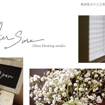
陶津窯ガラス工房at