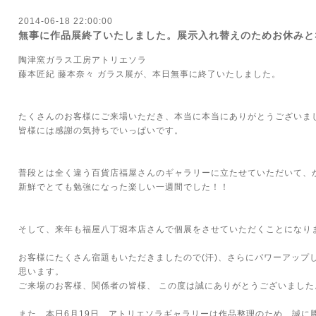
2014-06-18 22:00:00
無事に作品展終了いたしました。展示入れ替えのためお休みと
陶津窯ガラス工房アトリエソラ
藤本匠紀 藤本奈々 ガラス展が、本日無事に終了いたしました。
たくさんのお客様にご来場いただき、本当に本当にありがとうございま
皆様には感謝の気持ちでいっぱいです。
普段とは全く違う百貨店福屋さんのギャラリーに立たせていただいて、
新鮮でとても勉強になった楽しい一週間でした！！
そして、来年も福屋八丁堀本店さんで個展をさせていただくことになり
お客様にたくさん宿題もいただきましたので(汗)、さらにパワーアップ
思います。
ご来場のお客様、関係者の皆様、 この度は誠にありがとうございました
また、本日6月19日、アトリエソラギャラリーは作品整理のため、誠に